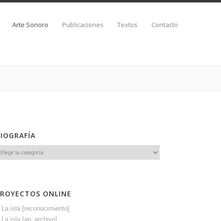
Arte Sonoro
Publicaciones
Textos
Contacto
BIOGRAFÍA
PROYECTOS ONLINE
>
La isla [reconocimiento]
>
La isla [an_archivo]