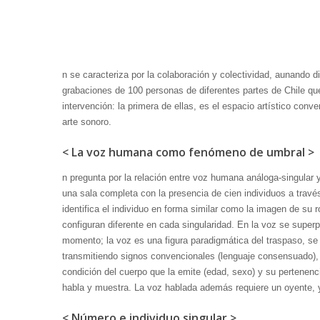
n se caracteriza por la colaboración y colectividad, aunando d
grabaciones de 100 personas de diferentes partes de Chile que
intervención: la primera de ellas, es el espacio artístico conv
arte sonoro.
< La voz humana como fenómeno de umbral >
n pregunta por la relación entre voz humana análoga-singular 
una sala completa con la presencia de cien individuos a tra
identifica el individuo en forma similar como la imagen de su r
configuran diferente en cada singularidad. En la voz se sup
momento; la voz es una figura paradigmática del traspaso, s
transmitiendo signos convencionales (lenguaje consensuado),
condición del cuerpo que la emite (edad, sexo) y su pertenenc
habla y muestra. La voz hablada además requiere un oyente, 
< Número e individuo singular >