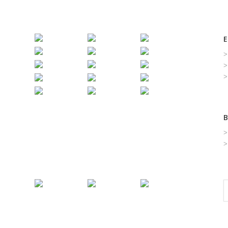
E
>
>
>
>