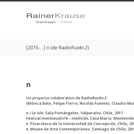
[2015-…] n (de RadioRuido.2)
n
Un proyecto colaborativo de RadioRuido.2
(Mónica Bate, Felipe Fierro, Nicolás Fuentes, Claudio Mu
n / La isla
. Sala Puntángeles, Valparaíso, Chile, 2017
Festival
monteaudio16 – medición.
Casa Mario, Montevide
n.
Pinacoteca de la Universidad de Concepción, Chile, 20
n.
Museo de Arte Contemporáneo, Santiago de Chile, 20