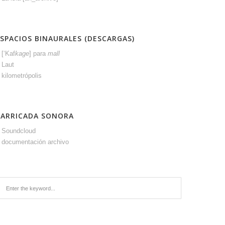
SPACIOS BINAURALES (DESCARGAS)
>
[‘Kaf
kage
] para
mall
 Laut
 kilometrópolis
BARRICADA SONORA
 Soundcloud
 documentación archivo