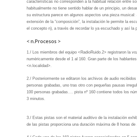
características no corresponden a la habitual relación entre so
habitualmente no tiene sentido hablar de un principio, un desar
su estructura parece en algunos aspectos una pieza musical:
extensión de la “composición”, la instalación le permite la e
el concepto n), a través de recordar lo ya escuchado y así la p
< n.Procesos >
1./ Los miembros del equipo <RadioRuido.2> registraron la vo
numéricamente desde el 1 al 160. Gran parte de los hablantes 
<n.localidad>.
2./ Posteriormente se editaron los archivos de audio recibidos
personas grabadas, uno tras otro con pequeñas pausas irregula
100 personas grabadas…. pista nº 160 contiene todos los núm
3 minutos.
3./ Estas pistas son el material auditivo de la instalación ex
de las pistas proporciona una duración máxima de 8 horas de a